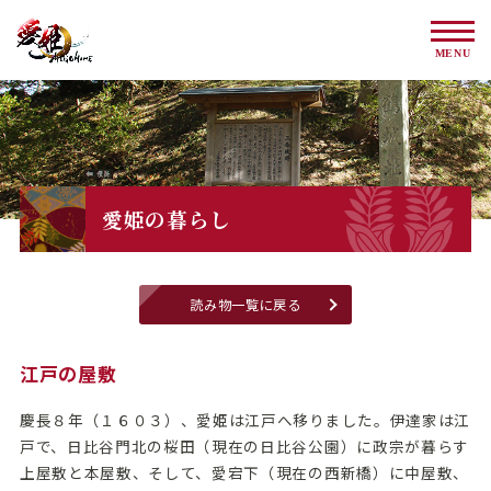
MENU
トップページ
愛姫とは
愛姫PRキャラクター
愛姫の暮らし
愛姫アニメーション
愛姫マンガ
読み物一覧に戻る
愛姫イラストコンテスト
愛姫年表
江戸の屋敷
戦国大名田村家と愛姫
慶長８年（１６０３）、愛姫は江戸へ移りました。伊達家は江
田村家家系図
戸で、日比谷門北の桜田（現在の日比谷公園）に政宗が暮らす
上屋敷と本屋敷、そして、愛宕下（現在の西新橋）に中屋敷、
三春町に残る愛姫の足跡