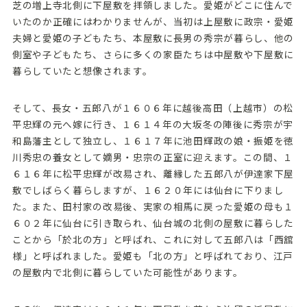
芝の増上寺北側に下屋敷を拝領しました。愛姫がどこに住んで
いたのか正確にはわかりませんが、当初は上屋敷に政宗・愛姫
読み物
夫婦と愛姫の子どもたち、本屋敷に長男の秀宗が暮らし、他の
愛姫に関連した三春町の行事
側室や子どもたち、さらに多くの家臣たちは中屋敷や下屋敷に
暮らしていたと想像されます。
三春町へのアクセス
そして、長女・五郎八が１６０６年に越後高田（上越市）の松
平忠輝の元へ嫁に行き、１６１４年の大坂冬の陣後に秀宗が宇
和島藩主として独立し、１６１７年に池田輝政の娘・振姫を徳
川秀忠の養女として嫡男・忠宗の正室に迎えます。この間、１
６１６年に松平忠輝が改易され、離縁した五郎八が伊達家下屋
敷でしばらく暮らしますが、１６２０年には仙台に下りまし
た。また、田村家の改易後、実家の相馬に戻った愛姫の母も１
６０２年に仙台に引き取られ、仙台城の北側の屋敷に暮らした
ことから「於北の方」と呼ばれ、これに対して五郎八は「西舘
様」と呼ばれました。愛姫も「北の方」と呼ばれており、江戸
の屋敷内で北側に暮らしていた可能性があります。