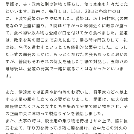
愛姫は、夫・政宗と別の建物で暮らし、使う家来も別々だった
といいます。政宗は、毎月１日、15日、28日と各節句の日
に、正装で愛姫の元を訪ねました。愛姫は、坂上田村麻呂の末
裔なので上座に座り、３間ほど下がった縁側近くに政宗が座っ
て、食べ物や飲み物も愛姫が口を付けてから食べました。愛姫
は、政宗を茶の間口まで迎えに出て、帰る時は門送りして一礼
の後、名代を遣わすというとても儀礼的な面会でした。こうし
た正式の面会のほかに、もっとくだけた面会もあったと思いま
すが、普段もそれぞれの侍女を通した手紙で対話し、五郎八の
離縁後は、愛姫の発案で一緒に寝ることはなかったといいま
す。
また、伊達家では正月や節句等のお祝いに、将軍家などへ献上
する大量の服を仕立てる必要がありました。愛姫は、広大な裁
縫座敷にたくさんの女中たちを集めて分業で縫い物をさせ、そ
の正面中央に陣取って製造ラインを統括しました。
また、火事の時は、脱出用の乗り物を待機させた上で、脇に長
刀を立て、守り刀を持って挟箱に腰を掛け、女中たちの消火の